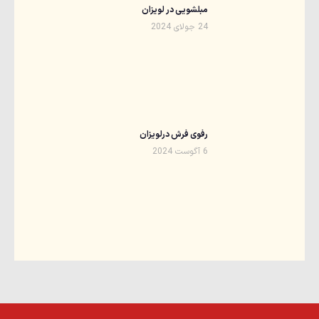
مبلشویی در لویزان
24 جولای 2024
رفوی فرش درلویزان
6 آگوست 2024